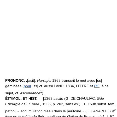
PRONONC. :
[asit].
Harrap's
1963 transcrit le mot avec [ss]
géminées (
pour
[ss]
cf.
aussi LAND. 1834, LITTRÉ et
DG
; à ce
1
sujet,
cf. ascendance
).
ÉTYMOL. ET HIST. —
[1363
ascite
(G. DE CHAULIAC,
Gde
Chirurgie
ds
Fr. mod.,
1965, p. 202, sans ex.)];
1.
1538 subst. fém.
e
pathol. « accumulation d'eau dans le péritoine » (J. CANAPPE,
14
livre de la méthode thérapeutique de Galien
ds
Presse méd.,
t. 57,