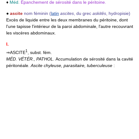
♦
Méd.
Épanchement de sérosité dans le péritoine.
●
ascite
nom féminin
(
latin
ascites
, du grec
askitês
, hydropisie)
Excès de liquide entre les deux membranes du péritoine, dont
l'une tapisse l'intérieur de la paroi abdominale, l'autre recouvrant
les viscères abdominaux.
I.
1
⇒ASCITE
, subst. fém.
MÉD. VÉTÉR., PATHOL.
Accumulation de sérosité dans la cavité
péritonéale.
Ascite chyleuse, parasitaire, tuberculeuse
: