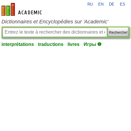
RU
EN
DE
ES
fr-academic.com
Dictionnaires et Encyclopédies sur 'Academic'
Recherche!
interprétations
traductions
livres
Игры ⚽