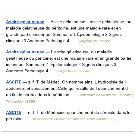
Ascite gelatineuse
— Ascite gélatineuse L ascite gélatineuse, ou
maladie gélatineuse du péritoine, est une maladie rare et en
grande partie inconnue. Sommaire 1 Épidémiologie 2 Signes
cliniques 3 Anatomo Pathologie 4 …
Wikipédia en Français
Ascite gélatineuse
— L ascite gélatineuse, ou maladie
gélatineuse du péritoine, est une maladie rare et en grande partie
inconnue. Sommaire 1 Épidémiologie 2 Signes cliniques 3
Anatomo Pathologie 4 …
Wikipédia en Français
ASCITE
— s. f. T. de Médec. On nomme ainsi L hydropisie de l
abdomen, et spécialement Celle qui résulte de l épanchement d
un fluide séreux dans le péritoine …
Dictionnaire de l'Academie Francaise,
7eme edition (1835)
ASCITE
— n. f. T. de Médecine épanchement de sérosité dans le
péritoine …
Dictionnaire de l'Academie Francaise, 8eme edition (1935)