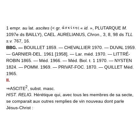
1 empr. au lat.
ascites
(< gr.
«
id.
», PLUTARQUE
M.
1097e ds BAILLY), CAEL. AURELIANUS,
Chron.,
3, 8, 98 ds
TLL
s.v.
767, 16.
BBG. —
BOUILLET 1859. — CHEVALLIER 1970. — DUVAL 1959.
— GARNIER-DEL. 1961 [1958]. — Lar. méd. 1970. — LITTRÉ-
ROBIN 1865. — Méd. 1966. — Méd. Biol. t. 1 1970. — NYSTEN
1824. — POMM. 1969. — PRIVAT-FOC. 1870. — QUILLET Méd.
1965.
II.
2
⇒ASCITE
, subst. masc.
HIST. RELIG.
Hérétique qui, avec tous les membres de sa secte,
se comparait aux outres remplies de vin nouveau dont parle
Jésus-Christ :