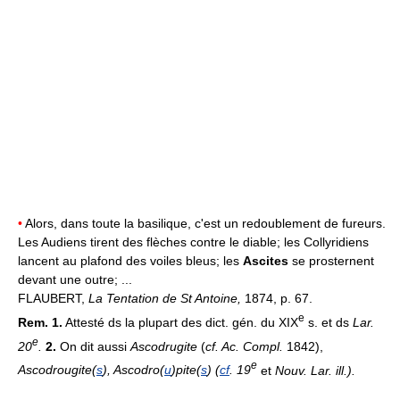
•
Alors, dans toute la basilique, c'est un redoublement de fureurs.
Les Audiens tirent des flèches contre le diable; les Collyridiens
lancent au plafond des voiles bleus; les
Ascites
se prosternent
devant une outre; ...
FLAUBERT,
La Tentation de St Antoine,
1874, p. 67.
e
Rem. 1.
Attesté ds la plupart des dict. gén. du XIX
s. et ds
Lar.
e
20
.
2.
On dit aussi
Ascodrugite
(
cf. Ac. Compl.
1842),
e
Ascodrougite(
s
), Ascodro(
u
)pite(
s
) (
cf
. 19
et
Nouv. Lar. ill.).