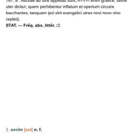
767, 8 : Ascitae ab utre appellati sunt;
enim graece, latine
uter dicitur; quem perhibentur inflatum et opertum circuire
bacchantes, tanquam ipsi sint evengelici utres novi novo vino
repleti).
STAT. — Fréq. abs. littér. :
2.
1.
ascite
[asit]
n. f.