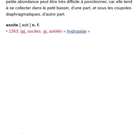
petite abondance peut être très difficile à ponctionner, car elle tend
à se collecter dans le petit bassin, d’une part, et sous les coupoles
diaphragmatiques, d’autre part.
ascite
[ asit ]
n. f.
• 1363;
lat.
ascites,
gr.
askitês
«
hydropisie
»