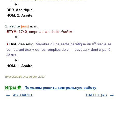
❖
DÉR.
Ascitique.
HOM.
2.
Ascite.
————————
2.
ascite
[asit]
n. m.
ÉTYM.
1740; empr. au lat. chrét.
Ascitæ.
❖
e
♦
Hist. des relig.
Membre d'une secte hérétique du II
siècle se
comparant aux « outres remplies de vin nouveau » dont a parlé
Jésus.
❖
HOM.
1.
Ascite.
Encyclopédie Universelle
.
2012
.
Игры ⚽
Поможем решить контрольную работу
ASCHARITE
CAPLET (A.)