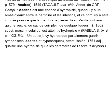
p. 579 :
Ascites
); 1549 (TAGAULT,
Inst. chir.,
Annot. ds GDF.
Compl.
:
Ascites
est une espece d'hydropisie, quand il y a un
amas d'eaux entre le peritoine et les intestins, et ce nom luy a esté
imposé pour ce que la membrane pleine d'eau s'enfle tout ainsi
qu'une vescie, ou sac de cuir plein de quelque liqueur);
2.
1562
subst. masc. « celui qui est atteint d'hydropisie » (RABELAIS,
liv. V,
ch. XXI,
ibid.
: Un autre je vy hydropique parfaitement guarir,
tympanistes,
ascites
et hyposarques), attest. isolée; 1751 adj.,
qualifie une hydropisie qui a les caractères de l'ascite
(Encyclop.).