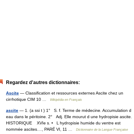
Regardez d'autres dictionnaires:
Ascite
— Classification et ressources externes Ascite chez un
cirrhotique CIM 10 …
Wikipédia en Français
ascite
— 1. (a ssi t ) 1° S. f. Terme de médecine. Accumulation d
eau dans le péritoine. 2° Adj. Elle mourut d une hydropisie ascite.
HISTORIQUE XVIe s. • L hydropisie humide du ventre est
nommée ascites...., PARÉ VI, 11 …
Dictionnaire de la Langue Française