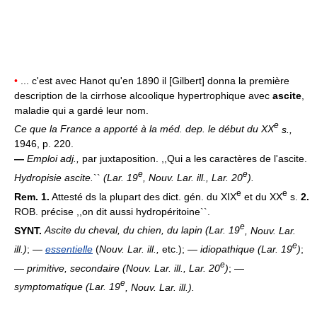
•
... c'est avec Hanot qu'en 1890 il [Gilbert] donna la première
description de la cirrhose alcoolique hypertrophique avec
ascite
,
maladie qui a gardé leur nom.
e
Ce que la France a apporté à la méd. dep. le début du XX
s.,
1946, p. 220.
—
Emploi adj.,
par juxtaposition. ,,Qui a les caractères de l'ascite.
e
e
Hydropisie ascite.
``
(
Lar. 19
, Nouv. Lar. ill., Lar. 20
).
e
e
Rem. 1.
Attesté ds la plupart des dict. gén. du XIX
et du XX
s.
2.
ROB. précise ,,on dit aussi hydropéritoine``.
e
SYNT.
Ascite du cheval, du chien, du lapin (Lar. 19
, Nouv. Lar.
e
ill.)
; —
essentielle
(
Nouv. Lar. ill.,
etc.); —
idiopathique (Lar. 19
)
;
e
—
primitive, secondaire (Nouv. Lar. ill., Lar. 20
)
; —
e
symptomatique (Lar. 19
, Nouv. Lar. ill.).