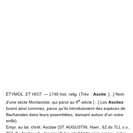
ÉTYMOL. ET HIST. —
1740 hist. relig. (
Trév.
:
Ascite
. [...] Nom
e
d'une sècte Montaniste, qui parut au II
siécle [...] Les
Ascites
furent ainsi nommez, parce qu'ils introduisoient des espèces de
Bachanales dans leurs assemblées, dansant autour d'un outre
enflé).
Empr. au lat. chrét.
Ascitae
(ST. AUGUSTIN,
Haer.,
62 ds
TLL s.v.,