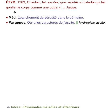
ÉTYM.
1363, Chauliac; lat.
ascites,
grec
askitês
« maladie qui fait
gonfler le corps comme une outre ». → Asque.
❖
♦
Méd.
Épanchement de sérosité dans le péritoine.
♦
Par appos.
Qui a les caractères de l'ascite.
||
Hydropisie ascite.
➪
tableau
Principales maladies et affections.