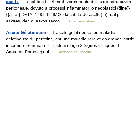
ascite
— a·scì·te s.f. TS med. versamento di liquido nella cavità
peritoneale, dovuto a processi infiammatori o neoplastici {{line}}
{{/line}} DATA: 1493. ETIMO: dal lat. tardo ascīte(m), dal gr.
askítēs, der. di askós sacco …
Dizionario italiano
Ascite Gélatineuse
— L ascite gélatineuse, ou maladie
gélatineuse du péritoine, est une maladie rare et en grande partie
inconnue. Sommaire 1 Épidémiologie 2 Signes cliniques 3
Anatomo Pathologie 4 …
Wikipédia en Français